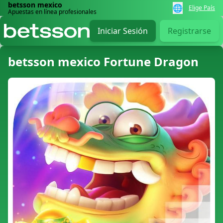
betsson mexico
🌐
Elige País
Apuestas en línea profesionales
Iniciar Sesión
Registrarse
betsson mexico Fortune Dragon