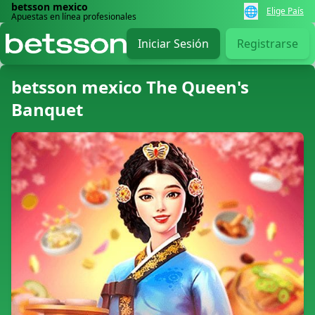
betsson mexico
🌐
Elige País
Apuestas en línea profesionales
Iniciar Sesión
Registrarse
betsson mexico The Queen's
Banquet